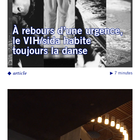
À rebours d’une urgence,
le VIH/sida habite
toujours la danse
◆
article
▶︎ 7 minutes