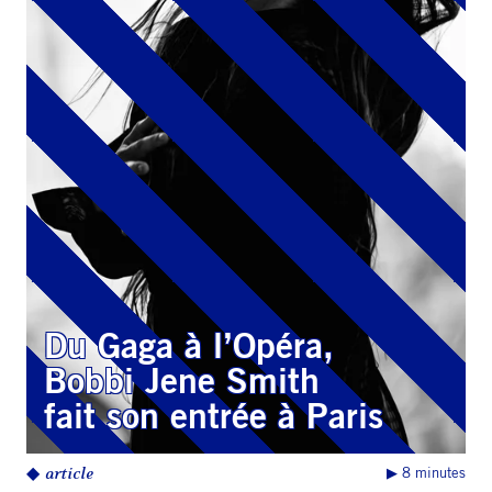
Du Gaga à l’Opéra,
Bobbi Jene Smith
fait son entrée à Paris
◆
article
▶︎ 8 minutes