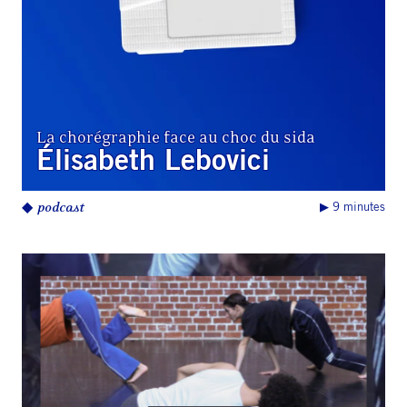
La chorégraphie face au choc du sida
Élisabeth Lebovici
◆
podcast
▶︎ 9 minutes