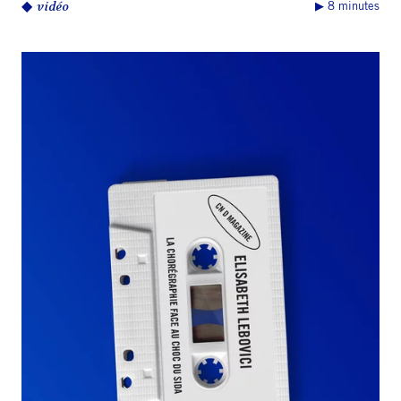
◆
vidéo
▶︎ 8 minutes