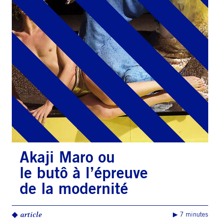
Akaji Maro ou
le butô à l’épreuve
de la modernité
◆
article
▶︎ 7 minutes