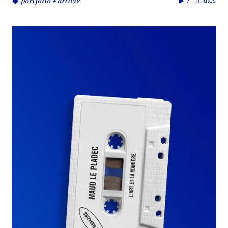
◆
portfolio + article
▶︎ 7 minutes