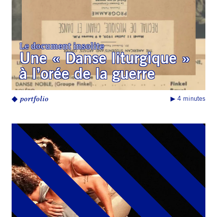
Le document insolite
Une « Danse liturgique »
à l’orée de la guerre
◆
portfolio
▶︎ 4 minutes