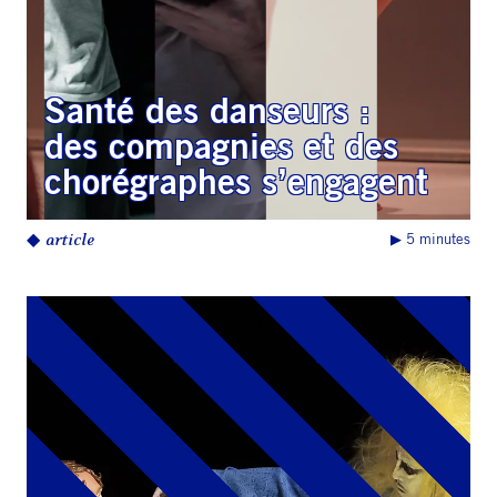
Santé des danseurs :
des compagnies et des
chorégraphes s’engagent
◆
article
▶︎ 5 minutes