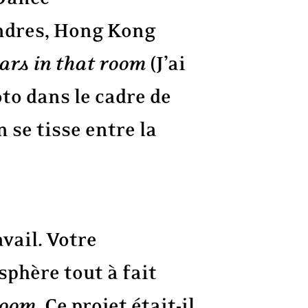
ondres, Hong Kong
stars in that room
(J’ai
oto dans le cadre de
 se tisse entre la
vail. Votre
phère tout à fait
 room
. Ce projet était-il