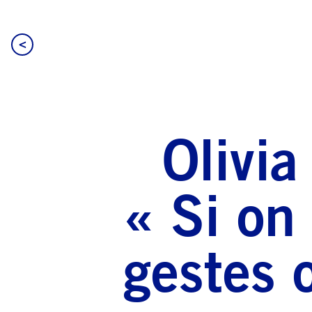
<
Olivia
« Si on 
gestes 