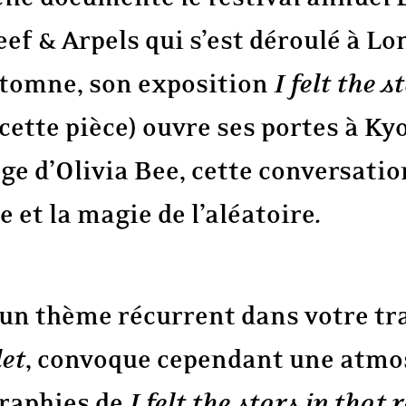
eef & Arpels qui s’est déroulé à L
utomne, son exposition
I felt the 
 cette pièce) ouvre ses portes à Ky
age d’Olivia Bee, cette conversation
 et la magie de l’aléatoire.
un thème récurrent dans votre tra
let
, convoque cependant une atmos
raphies de
I felt the stars in that