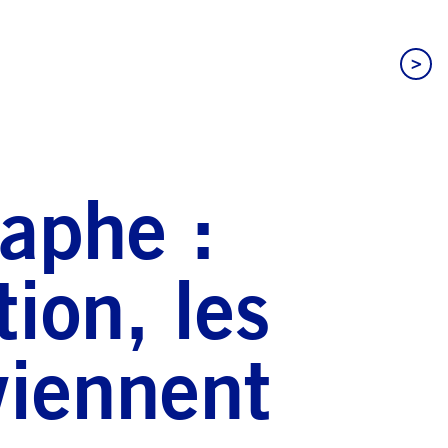
>
raphe :
tion, les
viennent