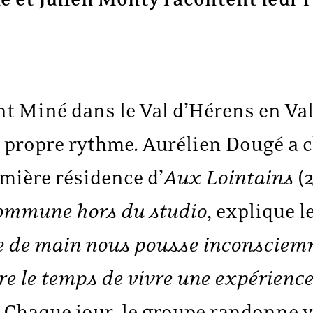
t Miné dans le Val d’Hérens en Val
propre rythme. Aurélien Dougé a c
mière résidence d’
Aux Lointains
(
 commune hors du studio
, explique 
tée de main nous pousse inconscie
ndre le temps de vivre une expérien
 Chaque jour, le groupe randonne v