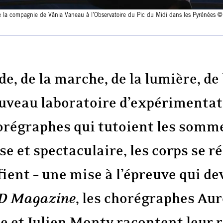
 la compagnie de Vânia Vaneau à l’Observatoire du Pic du Midi dans les Pyrénées ©
de, de la marche, de la lumière, de 
uveau laboratoire d’expérimentati
régraphes qui tutoient les somme
 et spectaculaire, les corps se ré
fient – une mise à l’épreuve qui d
D Magazine
, les chorégraphes Au
 et Julien Monty racontent leur r