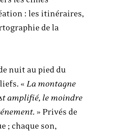
tion : les itinéraires,
rtographie de la
de nuit au pied du
liefs. «
La montagne
st amplifié, le moindre
vénement.
» Privés de
ue ; chaque son,