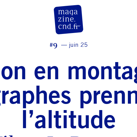
CN D Magazine
#9
juin 25
on en montag
raphes pren
l’altitude