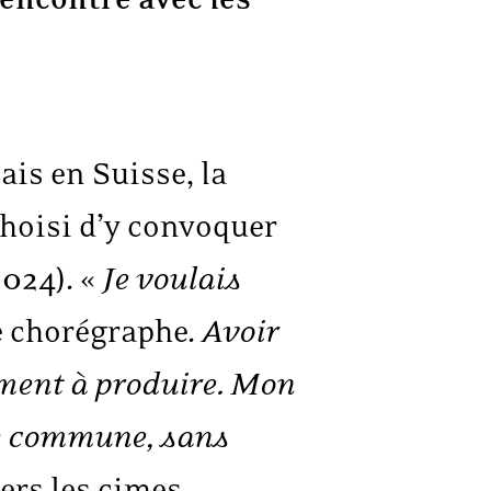
ais en Suisse, la
hoisi d’y convoquer
2024). «
Je voulais
le chorégraphe.
Avoir
mment à produire. Mon
ce commune, sans
ers les cimes