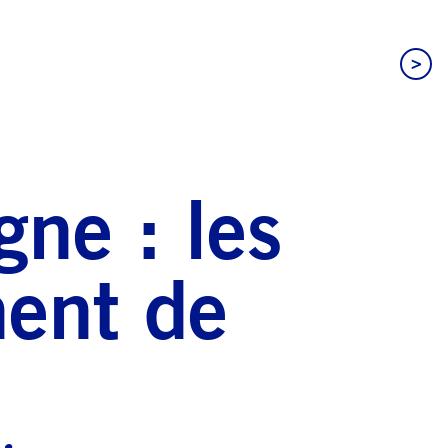
>
ne : les
nent de