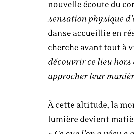
nouvelle écoute du co
sensation physique d’ê
danse accueillie en ré
cherche avant tout à v
découvrir ce lieu hor
approcher leur manièr
À cette altitude, la m
lumière devient matièr
«
Ce que l’on a vécu a 