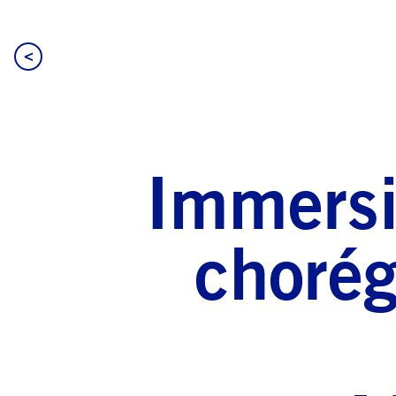
<
Immersi
chorég