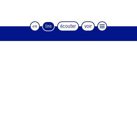
en
lire
écouter
voir
Le magazine trimestriel de la danse et
des artistes
#12
#11
#10
#9
#8
#7
#6
#5
#4
#3
#2
#1
#0
NEWSLETTER
CONTACT
Facebook
Instagram
Linkedin