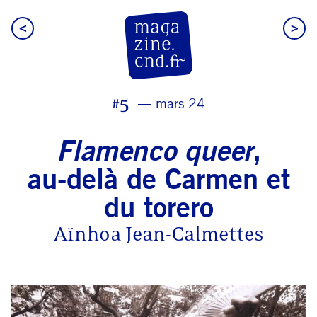
<
>
CN D Magazine
#5
mars 24
Flamenco queer
,
au‑delà de Carmen et
du torero
Aïnhoa Jean-Calmettes