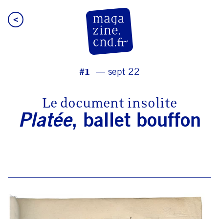
<
CN D Magazine
#1
sept 22
Le document insolite
Platée
, ballet bouffon