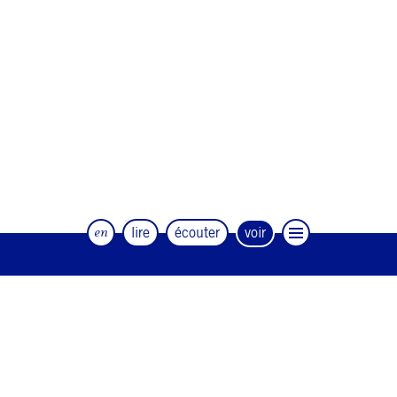
en
lire
écouter
voir
Le magazine trimestriel de la danse et
des artistes
#12
#11
#10
#9
#8
#7
#6
#5
#4