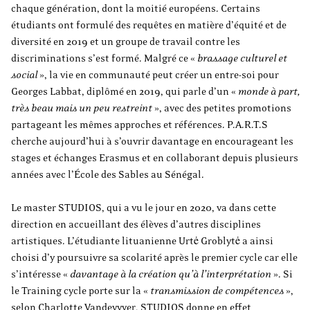
chaque génération, dont la moitié européens. Certains
étudiants ont formulé des requêtes en matière d’équité et de
diversité en 2019 et un groupe de travail contre les
discriminations s’est formé. Malgré ce «
brassage culturel et
social
», la vie en communauté peut créer un entre-soi pour
Georges Labbat, diplômé en 2019, qui parle d’un «
monde à part,
très beau mais un peu restreint
», avec des petites promotions
partageant les mêmes approches et références. P.A.R.T.S
cherche aujourd’hui à s’ouvrir davantage en encourageant les
stages et échanges Erasmus et en collaborant depuis plusieurs
années avec l’École des Sables au Sénégal.
Le master STUDIOS, qui a vu le jour en 2020, va dans cette
direction en accueillant des élèves d’autres disciplines
artistiques. L’étudiante lituanienne Urtė Groblytė a ainsi
choisi d’y poursuivre sa scolarité après le premier cycle car elle
s’intéresse «
davantage à la création qu’à l’interprétation
». Si
le Training cycle porte sur la «
transmission de compétences
»,
selon Charlotte Vandevyver, STUDIOS donne en effet