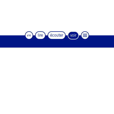
en
lire
écouter
voir
Le magazine trimestriel de la danse et
des artistes
#12
#11
#10
#9
#8
#7
#6
#5
#4
#3
#2
#1
#0
NEWSLETTER
CONTACT
Facebook
Instagram
Linkedin