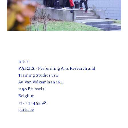
Infos
P.A.R.T.S.
- Performing Arts Research and
Training Studios vzw
Av. Van Volxemlaan 164
1190 Brussels
Belgium
+32 2 344 55 98
parts.be