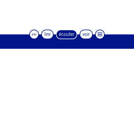
en
lire
écouter
voir
Le magazine trimestriel de la danse et
des artistes
#12
#11
#10
#9
#8
#7
#6
#5
#4
#3
#2
#1
#0
NEWSLETTER
CONTACT
Facebook
Instagram
Linkedin