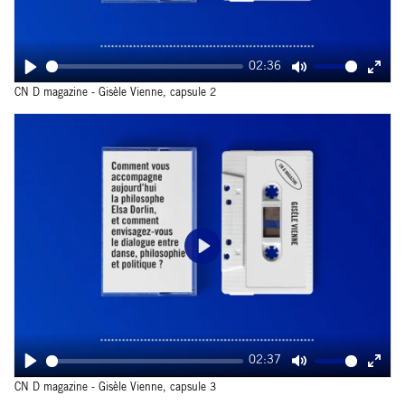
02:36
Play
Mute
Ente
CN D magazine - Gisèle Vienne, capsule 2
fulls
Play
02:37
Play
Mute
Ente
CN D magazine - Gisèle Vienne, capsule 3
fulls