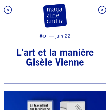
<
>
CN D Magazine
#0
juin 22
L'art et la manière
Gisèle Vienne