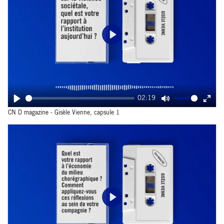
Play
02:19
Play
Mute
Ente
CN D magazine - Gisèle Vienne, capsule 1
fulls
Play