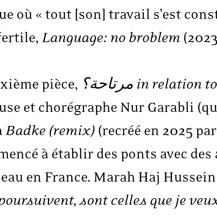
e où « tout [son] travail s’est con
ertile,
Language: no broblem
(2023
uxième pièce,
مرتاحة؟ in relati
se et chorégraphe Nur Garabli (qui 
à
Badke (remix)
(recréé en 2025 par
mencé à établir des ponts avec des 
seau en France. Marah Haj Hussein 
poursuivent, sont celles que je veux