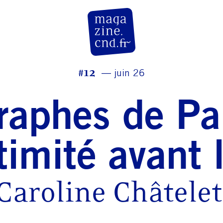
CN D Magazine
#12
juin 26
raphes de Pal
itimité avant l
Caroline Châtele