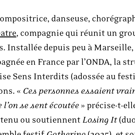
mpositrice, danseuse, chorégraphe
atre
, compagnie qui réunit un grou
. Installée depuis peu à Marseille, 
gnée en France par l’ONDA, la str
ise Sens Interdits
(adossée au fest
ons. «
Ces personnes essaient vrai
e l’on se sent écoutée
» précise-t-ell
utenu ou soutiennent
Losing It
(duo
emble festif
Gathering
(2025), et s