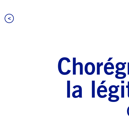
<
Chorég
la lég