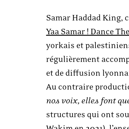
Samar Haddad King, co
Yaa Samar ! Dance The
yorkais et palestiniens
régulièrement accompa
et de diffusion lyonna
Au contraire producti
nos voix, elles font qu
structures qui ont so
Wakim en 2021), l’ens