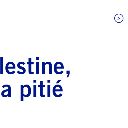
>
estine,
a pitié
t