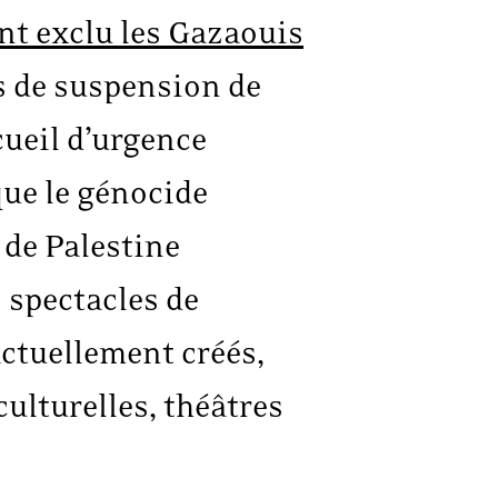
nt exclu les Gazaouis
is de suspension de
cueil d’urgence
que le génocide
s de Palestine
s spectacles de
actuellement créés,
culturelles, théâtres