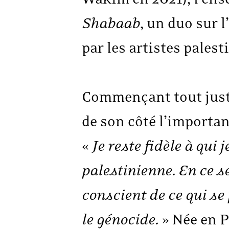
Shabaab
, un duo sur 
par les artistes pale
Commençant tout juste
de son côté l’importan
«
Je reste fidèle à qui 
palestinienne. En ce s
conscient de ce qui se
le génocide.
» Née en P