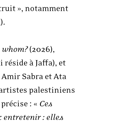
struit », notamment
).
on to whom?
(2026),
réside à Jaffa), et
 Amir Sabra et Ata
artistes palestiniens
précise : «
Ces
 entretenir : elles