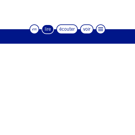
en
lire
écouter
voir
Le magazine trimestriel de la danse et
des artistes
#12
#11
#10
#9
#8
#7
#6
#5
#4
#3
#2
#1
#0
NEWSLETTER
CONTACT
Facebook
Instagram
Linkedin