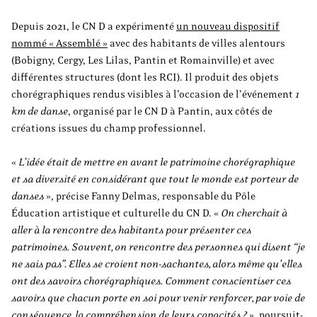
Depuis 2021, le CN D a expérimenté
un nouveau dispositif
nommé « Assemblé »
avec des habitants de villes alentours
(Bobigny, Cergy, Les Lilas, Pantin et Romainville) et avec
différentes structures (dont les RCI). Il produit des objets
chorégraphiques rendus visibles à l’occasion de l’événement
1
km de danse
, organisé par le CN D à Pantin, aux côtés de
créations issues du champ professionnel.
«
L’idée était de mettre en avant le patrimoine chorégraphique
et sa diversité en considérant que tout le monde est porteur de
danses
», précise Fanny Delmas, responsable du Pôle
Éducation artistique et culturelle du CN D. «
On cherchait à
aller à la rencontre des habitants pour présenter ces
patrimoines. Souvent, on rencontre des personnes qui disent “je
ne sais pas”. Elles se croient non-sachantes, alors même qu’elles
ont des savoirs chorégraphiques. Comment conscientiser ces
savoirs que chacun porte en soi pour venir renforcer, par voie de
conséquence, la compréhension de leurs capacités ?
», poursuit-