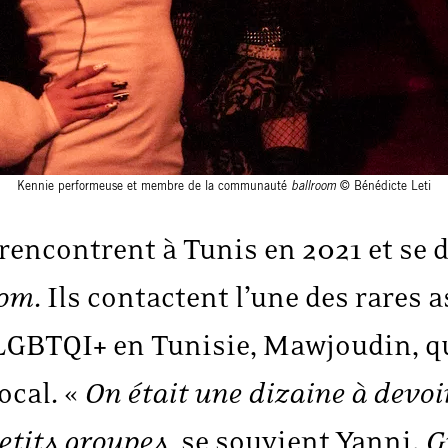
Kennie performeuse et membre de la communauté
ballroom
© Bénédicte Leti
e rencontrent à Tunis en 2021 et se
oom
. Ils contactent l’une des rares 
LGBTQI+ en Tunisie, Mawjoudin, qu
ocal. «
On était une dizaine à devoi
etits groupes,
se souvient Yanni.
G