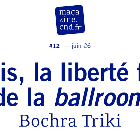
CN D Magazine
#12
juin 26
s, la liberté 
de la
ballroo
Bochra Triki