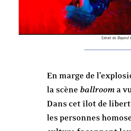
Extrait de
Beyond t
En marge de l’explosi
la scène
ballroom
a vu
Dans cet îlot de libe
les personnes homosex