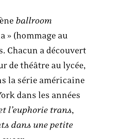
cène
ballroom
aïa » (hommage au
es. Chacun a découvert
ur de théâtre au lycée,
s la série américaine
York dans les années
et l’euphorie trans
,
ts dans une petite