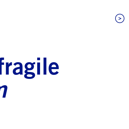
>
fragile
m