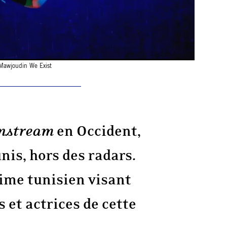
 Mawjoudin We Exist
nstream
en Occident,
unis, hors des radars.
gime tunisien visant
 et actrices de cette