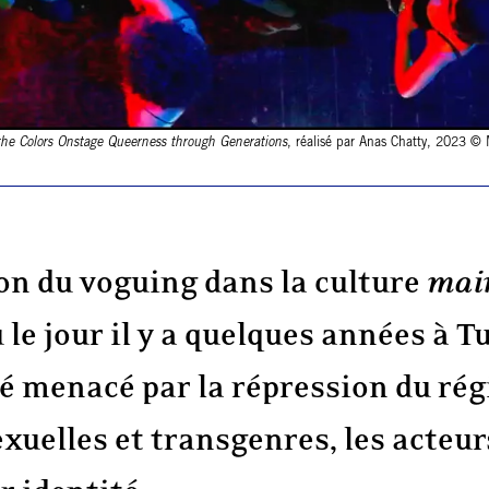
he Colors Onstage Queerness through Generations
, réalisé par Anas Chatty, 2023 ©
on du voguing dans la culture
mai
 le jour il y a quelques années à T
rté menacé par la répression du ré
uelles et transgenres, les acteurs