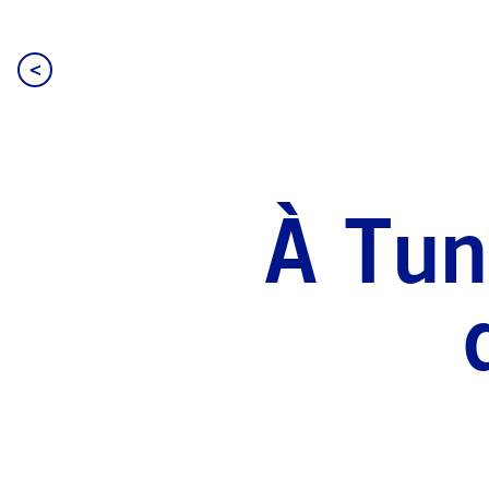
<
À Tuni