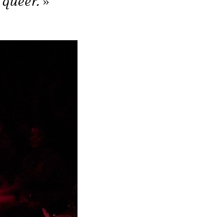
 queer.
»