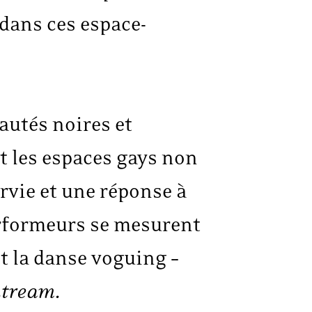
t dans ces espace-
utés noires et
et les espaces gays non
rvie et une réponse à
performeurs se mesurent
nt la danse voguing –
tream
.