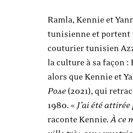
Ramla, Kennie et Yann
tunisienne et portent 
couturier tunisien Azz
la culture à sa façon :
alors que Kennie et Y
Pose
(2021), qui retra
1980. «
J’ai été attir
raconte Kennie.
À ce 