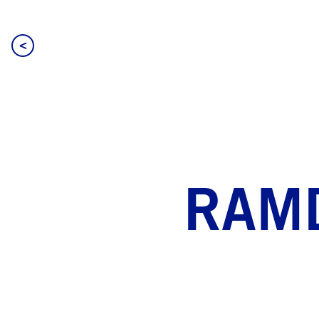
<
RAM