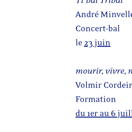
Ti’bal Tribal
André Minvell
Concert-bal
le
23 juin
mourir, vivre, 
Volmir Cordei
Formation
du 1er au 6 juil