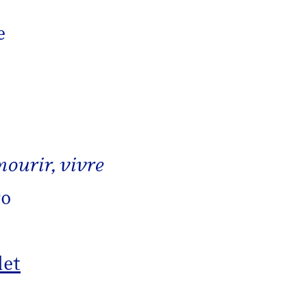
e
mourir, vivre
ro
let