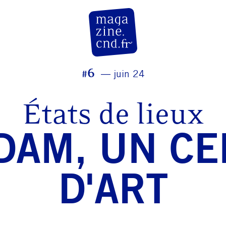
CN D Magazine
#6
juin 24
États de lieux
DAM, UN CE
D'ART