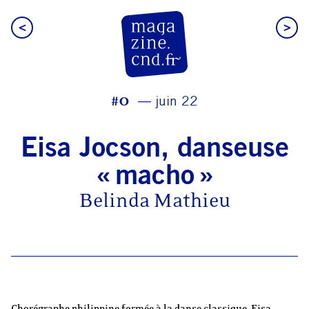
<
>
CN D Magazine
#0
juin 22
Eisa Jocson, danseuse
macho
Belinda Mathieu
Chorégraphe philippine formée à la danse classique, Eisa