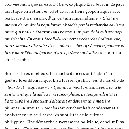
commerciaux que dans le métro
», explique Eisa Jocson. Ce pays
asiatique entretient en effet de forts liens géopolitiques avec
les États-Unis, au prix d’un certain impérialisme. «
C’est un
moyen de rendre la population obsédée par la recherche de l’être
aimé, qui nous a été transmis par tout un pan de la culture pop
américaine. En étant focalisés sur cette recherche individuelle,
nous sommes distraits des combats collectifs à mener, comme la
lutte pour l’émancipation d’un système capitaliste
», ajoute la
chorégraphe.
Sur ces titres mielleux, les macho dancers ont élaboré une
gestuelle emblématique. Eisa Jocson qualifie leur démarche de
«
lourde et visqueuse
» : «
Quand ils montent sur scène, on a le
sentiment que la salle se métamorphose. Le temps ralentit et
l’atmosphère s’épaissit, s’alourdit et devient une matière
gluante, suintante.
»
Macho Dancer
cherche à condenser et à
analyser en un seul corps les subtilités de la culture
philippine. Une démarche ouvertement politique, conclut Eisa
Jocson : «
C
’est pour moi une manière de pirater les institutions