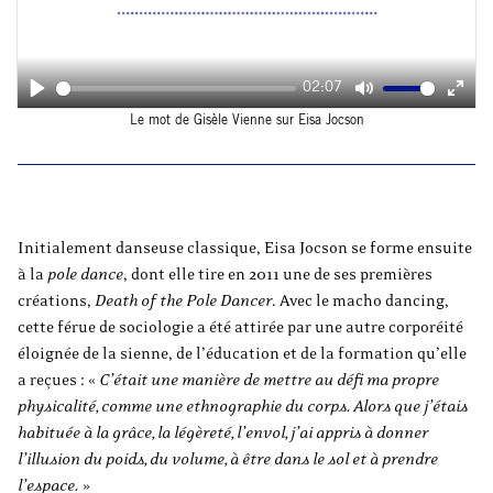
02:07
Play
Mute
Ente
Le mot de Gisèle Vienne sur Eisa Jocson
fulls
Initialement danseuse classique, Eisa Jocson se forme ensuite
à la
pole dance
, dont elle tire en 2011 une de ses premières
créations,
Death of the Pole Dancer
. Avec le macho dancing,
cette férue de sociologie a été attirée par une autre corporéité
éloignée de la sienne, de l’éducation et de la formation qu’elle
a reçues : «
C
’était une manière de mettre au défi ma propre
physicalité, comme une ethnographie du corps. Alors que j’étais
habituée à la grâce, la légèreté, l’envol, j’ai appris à donner
l’illusion du poids, du volume, à être dans le sol et à prendre
l’espace.
»