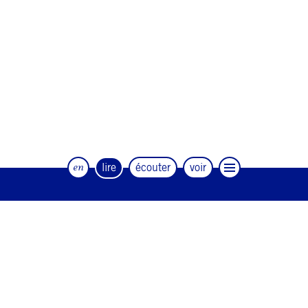
en
lire
écouter
voir
Le magazine trimestriel de la danse et
des artistes
#12
#11
#10
#9
#8
#7
#6
#5
#4