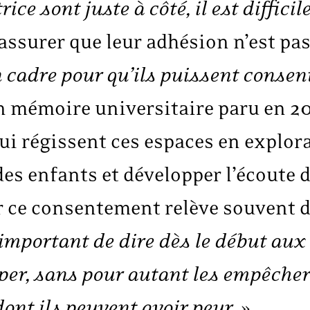
ice sont juste à côté, il est diffici
’assurer que leur adhésion n’est pa
 cadre pour qu’ils puissent consent
n mémoire universitaire paru en 20
ui régissent ces espaces en explor
 des enfants et développer l’écoute 
r ce consentement relève souvent d
 important de dire dès le début aux 
iper, sans pour autant les empêche
dont ils peuvent avoir peur.
»