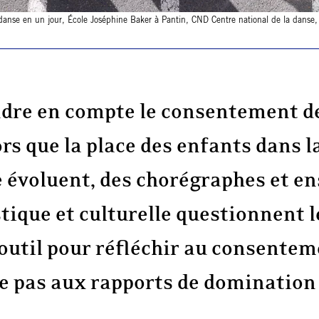
danse en un jour, École Joséphine Baker à Pantin, CND Centre national de la dans
re en compte le consentement de
ors que la place des enfants dans la
e évoluent, des chorégraphes et 
tique et culturelle questionnent l
 outil pour réfléchir au consentem
e pas aux rapports de domination 