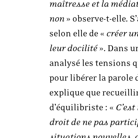
maîtresse et la médiatr
non
» observe-t-elle. S
selon elle de «
créer un
leur docilité
». Dans u
analysé les tensions q
pour libérer la parole
explique que recueilli
d’équilibriste : «
C’est
droit de ne pas partic
situations nouvelles, 