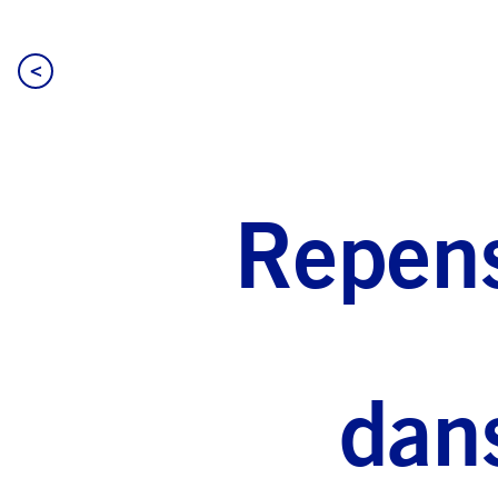
<
Repens
dans