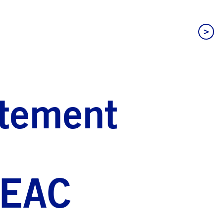
>
ntement
s EAC