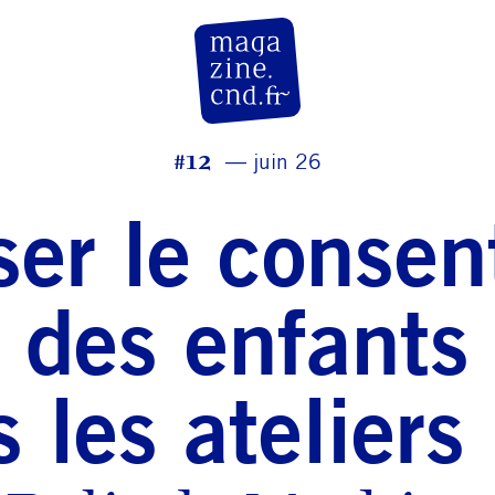
CN D Magazine
#12
juin 26
er le conse
des enfants
 les atelier