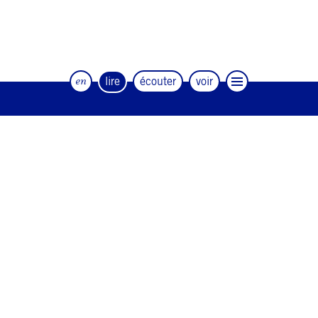
en
lire
écouter
voir
Le magazine trimestriel de la danse et
des artistes
#12
#11
#10
#9
#8
#7
#6
#5
#4
#3
#2
#1
#0
NEWSLETTER
CONTACT
Facebook
Instagram
Linkedin