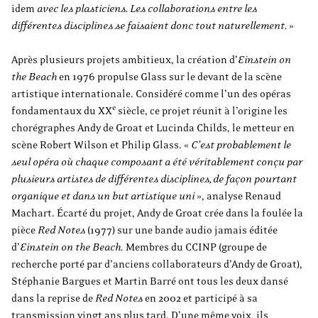
idem
avec les plasticiens. Les collaborations entre les
différentes disciplines se faisaient donc tout naturellement.
»
Après plusieurs projets ambitieux, la création d’
Einstein on
the Beach
en 1976 propulse Glass sur le devant de la scène
artistique internationale. Considéré comme l’un des opéras
e
fondamentaux du XX
siècle, ce projet réunit à l’origine les
chorégraphes Andy de Groat et Lucinda Childs, le metteur en
scène Robert Wilson et Philip Glass. «
C’est probablement le
seul opéra où chaque composant a été véritablement conçu par
plusieurs artistes de différentes disciplines, de façon pourtant
organique et dans un but artistique uni
», analyse Renaud
Machart. Écarté du projet, Andy de Groat crée dans la foulée la
pièce
Red Notes
(1977) sur une bande audio jamais éditée
d’
Einstein on the Beach.
Membres du CCINP (groupe de
recherche porté par d’anciens collaborateurs d’Andy de Groat),
Stéphanie Bargues et Martin Barré ont tous les deux dansé
dans la reprise de
Red Notes
en 2002 et participé à sa
transmission vingt ans plus tard. D’une même voix, ils