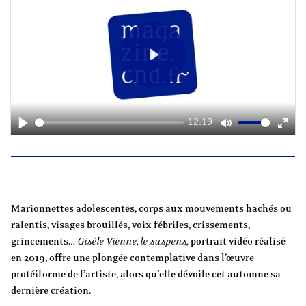
Play
12:19
Play
Mute
Ente
fulls
Marionnettes adolescentes, corps aux mouvements hachés ou
ralentis, visages brouillés, voix fébriles, crissements,
grincements…
Gisèle Vienne, le suspens,
portrait vidéo réalisé
en 2019, offre une plongée contemplative dans l’œuvre
protéiforme de l’artiste, alors qu’elle dévoile cet automne sa
dernière création.