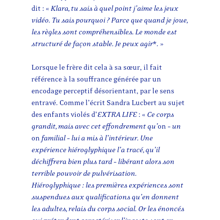
dit : «
Klara, tu sais à quel point j’aime les jeux
vidéo. Tu sais pourquoi ? Parce que quand je joue,
les règles sont compréhensibles. Le monde est
structuré de façon stable. Je peux agir
*
.
»
Lorsque le frère dit cela à sa sœur, il fait
référence à la souffrance générée par un
encodage perceptif désorientant, par le sens
entravé. Comme l’écrit Sandra Lucbert au sujet
des enfants violés d’
EXTRA
LIFE
: «
Ce corps
grandit, mais avec cet effondrement qu’
on
– un
on
familial – lui a mis à l’intérieur. Une
expérience hiéroglyphique l’a tracé, qu’il
déchiffrera bien plus tard – libérant alors son
terrible pouvoir de pulvérisation.
Hiéroglyphique : les premières expériences sont
suspendues aux qualifications qu’en donnent
les adultes, relais du corps social. Or les énoncés