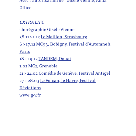
Avec l’autorisation de : Gisèle Vienne, Alma
Office
EXTRA LIFE
chorégraphie Gisèle Vienne
28.11 > 1.12
Le Maillon, Strasbourg
6 > 17.12
MC93, Bobigny, Festival d’Automne à
Paris
18 + 19.12
TANDEM, Douai
1.02
MC2, Grenoble
21 > 24.02
Comédie de Genève, Festival Antigel
27 + 28.03
Le Volcan, le Havre, Festival
Déviations
www.g-v.fr