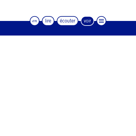
en
lire
écouter
voir
Le magazine trimestriel de la danse et
des artistes
#12
#11
#10
#9
#8
#7
#6
#5
#4
#3
#2
#1
#0
NEWSLETTER
CONTACT
Facebook
Instagram
Linkedin