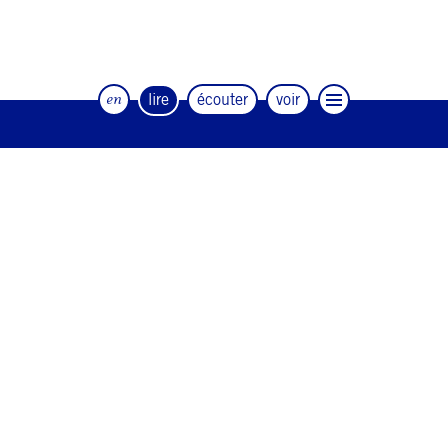
en
lire
écouter
voir
Le magazine trimestriel de la danse et
des artistes
#12
#11
#10
#9
#8
#7
#6
#5
#4
#3
#2
#1
#0
NEWSLETTER
CONTACT
Facebook
Instagram
Linkedin