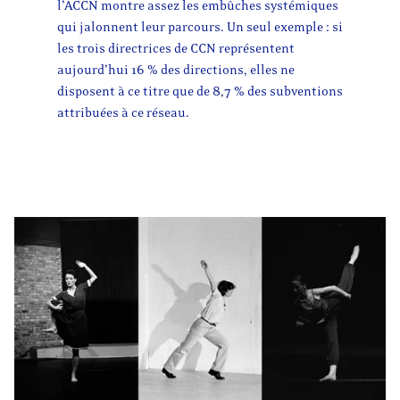
l’ACCN montre assez les embûches systémiques
qui jalonnent leur parcours. Un seul exemple : si
les trois directrices de CCN représentent
aujourd’hui 16 % des directions, elles ne
disposent à ce titre que de 8,7 % des subventions
attribuées à ce réseau.