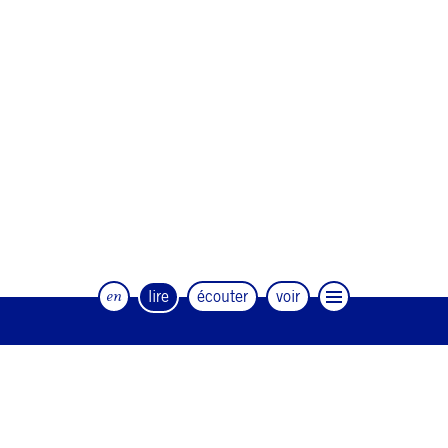
en
lire
écouter
voir
Le magazine trimestriel de la danse et
des artistes