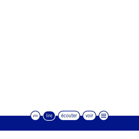
en
lire
écouter
voir