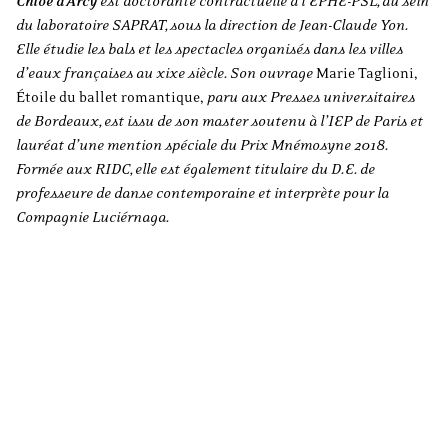
Chloé d’Arcy
est doctorante contractuelle à l’EPHE-PSL, au sein
du laboratoire SAPRAT, sous la direction de Jean-Claude Yon.
Elle étudie les bals et les spectacles organisés dans les villes
d’eaux françaises au
xix
e
siècle. Son ouvrage
Marie Taglioni,
Étoile du ballet romantique,
paru aux Presses universitaires
de Bordeaux, est issu de son master soutenu à l’IEP de Paris et
lauréat d’une mention spéciale du Prix Mnémosyne 2018.
Formée aux RIDC, elle est également titulaire du D.E. de
professeure de danse contemporaine et interprète pour la
Compagnie Luciérnaga.