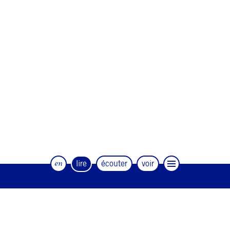
en
lire
écouter
voir
Le magazine trimestriel de la danse et
des artistes