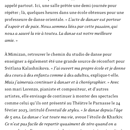
appelé partout. Ici, une salle prêtée une demi-journée pour
répéter ; là, quelques heures dans une école obtenues pour une
professeure de danse orientale. «
L’acte de danser est porteur
d’espoir et de paix. Nous sommes liées par cette passion, qui
nous a sauvé la vie à toutes. La danse est notre meilleure
amie.
»
À Mimizan, retrouver le chemin du studio de danse pour
enseigner a également été une grande source de réconfort pour
Svitlana Kalashnikova. «
J’ai ouvert ma propre école et je donne
des cours à des enfants comme à des adultes
,
explique-t-elle
.
Mais j’aimerais continuer à danser et à chorégraphier.
» Avec
son mari Lorenzo, pianiste et compositeur, et d’autres
artistes, elle envisage de continuer à monter des spectacles
comme celui qu’ils ont présenté au Théâtre le Parnasse le 24
février 2023, intitulé
Éventail de styles
. «
Je danse depuis l’âge
de 5 ans. La danse c’est toute ma vie
, avoue l’étoile de Kharkiv.
Ce n’est pas facile de repartir quasiment de zéro quand on a