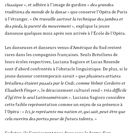
classique
», et adhère à l’image de gardien «
des grandes
traditions du monde de la danse
» que conserve l’Opéra de Paris
à l’étranger. «
On travaille surtout la technique des jambes et
des pieds, la pureté du mouvement
», explique la jeune
danseuse quelques mois après son arrivée à l’École
de l’Opéra.
Les danseuses et danseurs venus d’Amérique du Sud restent
rares dans les compagnies françaises. Seuls Brésiliens de
leurs écoles respectives, Luciana Sagioro et Lucas Resende
sont d’abord confrontés à l’obstacle linguistique. De plus, si le
jeune danseur contemporain savait
«
que plusieurs artistes
brésiliens étaient passés par le Cndc, comme Volmir Cordeiro
et
Elisabeth Finger
», le déracinement culturel rend «
très difficile
d’[y] être le seul Latinoaméricain
». Luciana Sagioro considère
cette faible représentation comme un enjeu de sa présence à
l’Opéra : «
Ici, je représente ma nation
et, qui sait, peut-être que
cela ouvrira des portes pour de futurs talents.
»