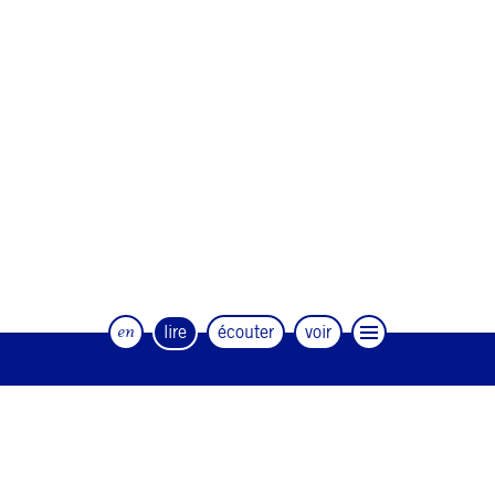
en
lire
écouter
voir
Le magazine trimestriel de la danse et
des artistes