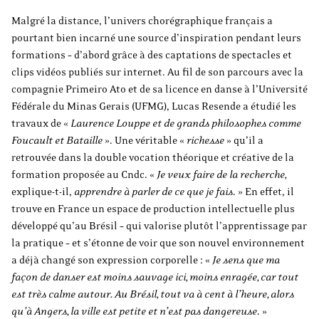
Malgré la distance, l’univers chorégraphique français a
pourtant bien incarné une source d’inspiration pendant leurs
formations – d’abord grâce à des captations de spectacles et
clips vidéos publiés sur internet. Au fil de son parcours avec la
compagnie Primeiro Ato et de sa licence en danse à l’Université
Fédérale du Minas Gerais (UFMG), Lucas Resende a étudié les
travaux de «
Laurence Louppe et de grands philosophes comme
Foucault et Bataille
». Une véritable «
richesse
» qu’il a
retrouvée dans la double vocation théorique et créative de la
formation proposée au Cndc. «
Je veux faire de la recherche,
explique-t-il,
apprendre à parler de ce que je fais
. » En effet, il
trouve en France un espace de production intellectuelle plus
développé qu’au Brésil – qui valorise plutôt l’apprentissage par
la pratique – et s’étonne de voir que son nouvel environnement
a déjà changé son expression corporelle :
«
Je sens que ma
façon de danser est moins sauvage ici, moins enragée, car tout
est très calme autour. Au Brésil, tout va à cent à l’heure, alors
qu’à Angers, la ville est petite et n’est pas dangereuse
. »