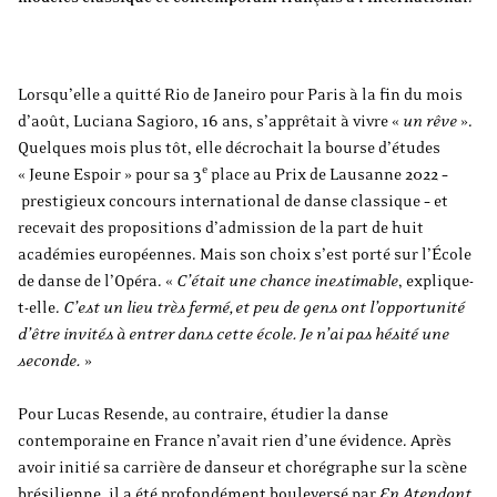
Lorsqu’elle a quitté Rio de Janeiro pour Paris à la fin du mois
d’août, Luciana Sagioro, 16 ans, s’apprêtait à vivre «
un rêve
».
Quelques mois plus tôt, elle décrochait la bourse d’études
e
« Jeune Espoir » pour sa 3
place au Prix de Lausanne 2022 –
prestigieux concours international de danse classique – et
recevait des propositions d’admission de la part de huit
académies européennes. Mais son choix s’est porté sur l’École
de danse de l’Opéra. «
C’était une chance inestimable
, explique-
t-elle.
C’est un lieu très fermé, et peu de gens ont l’opportunité
d’être invités à entrer dans cette école. Je n’ai pas hésité une
seconde.
»
Pour Lucas Resende, au contraire, étudier la danse
contemporaine en France n’avait rien d’une évidence. Après
avoir initié sa carrière de danseur et chorégraphe sur la scène
brésilienne, il a été profondément bouleversé par
En Atendant
,