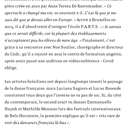
pièce créée en 2010 par Anne Teresa De Keersmaeker. «
Ce
spectacle a changé ma vie
, se souvient-t-il.
C’est là que je me
suis dit que je devais aller en Europe
.
» Arrivé à Bruxelles en
2013, il a d’abord tenté d’intégrer l’école P.A.R.T.S. : «
Je savais
que ce serait difficile
,
car la plupart des établissements
n’acceptaient pas les élèves de mon âge
. » Finalement, c’est
grâce à sa rencontre avec Noé Soulier, chorégraphe et directeur
du Cndc, qu’il a rejoint en 2021 le centre de formation angevin,
après avoir passé une audition en vidéoconférence – Covid
oblige.
Les artistes brésiliens ont depuis longtemps investi le paysage
de la danse française, mais Luciana Sagioro et Lucas Resende
constatent tous deux que l’inverse ne va pas de soi. Si, du côté
du contemporain, le second avait vu danser Emmanuelle
Huynh et Mathilde Monnier lors des festivals internationaux
de Belo Horizonte, la première explique qu’il est «
très rare de
voir des danseurs français là-bas
».