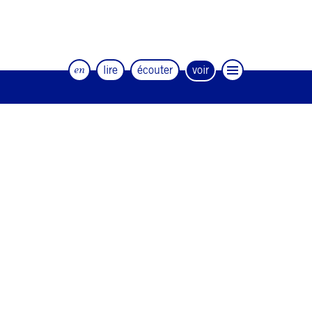
en
lire
écouter
voir
Le magazine trimestriel de la danse et
des artistes
#12
#11
#10
#9
#8
#7
#6
#5
#4
#3
#2
#1
#0
NEWSLETTER
CONTACT
Facebook
Instagram
Linkedin