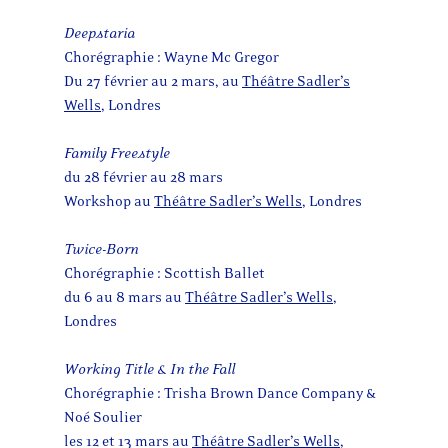
Deepstaria
Chorégraphie : Wayne Mc Gregor
Du 27 février au 2 mars, au
Théâtre Sadler’s
Wells
, Londres
Family Freestyle
du 28 février au 28 mars
Workshop au
Théâtre Sadler’s Wells
, Londres
Twice-Born
Chorégraphie : Scottish Ballet
du 6 au 8 mars au
Théâtre Sadler’s Wells
,
Londres
Working Title & In the Fall
Chorégraphie : Trisha Brown Dance Company &
Noé Soulier
les 12 et 13 mars au
Théâtre Sadler’s Wells
,