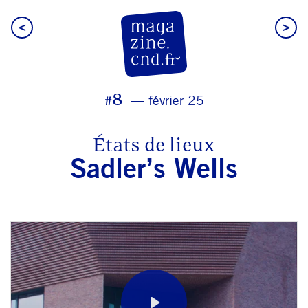
<
>
CN D Magazine
#8
février 25
États de lieux
Sadler’s Wells