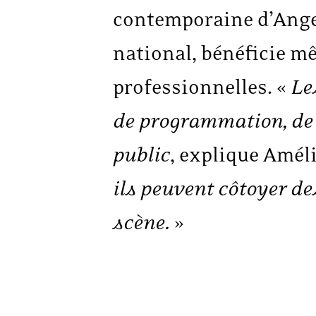
contemporaine d’Anger
national, bénéficie m
professionnelles. «
Le
de programmation, de 
public
, explique Amél
ils peuvent côtoyer de
scène.
»