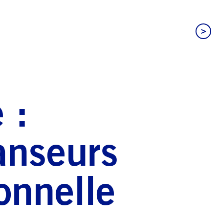
>
 :
anseurs
onnelle