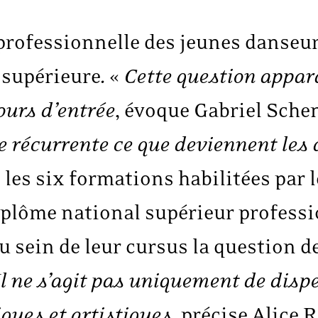
 professionnelle des jeunes danseu
supérieure. «
Cette question appar
ours d’entrée
, évoque Gabriel Sche
récurrente ce que deviennent les 
 les six formations habilitées par l
diplôme national supérieur profess
 sein de leur cursus la question de 
Il ne s’agit pas uniquement de disp
ques et artistiques
, précise Alice 