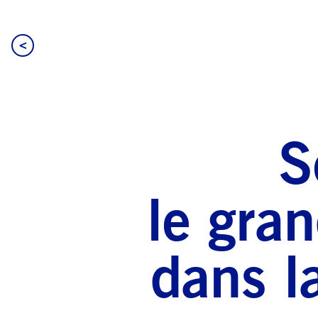
<
S
le gra
dans l