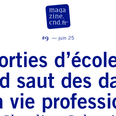
CN D Magazine
#9
juin 25
orties d’école
nd saut des d
a vie professi