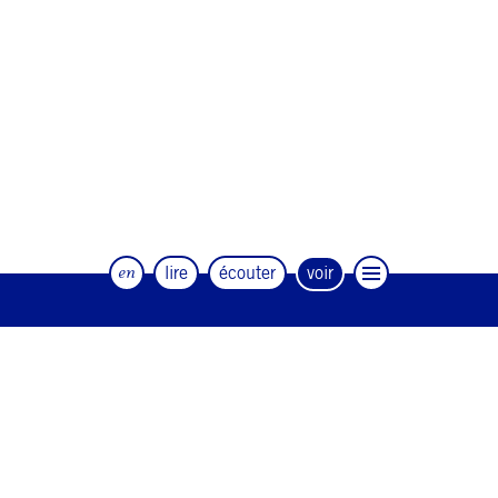
en
lire
écouter
voir
Le magazine trimestriel de la danse et
des artistes
#12
#11
#10
#9
#8
#7
#6
#5
#4